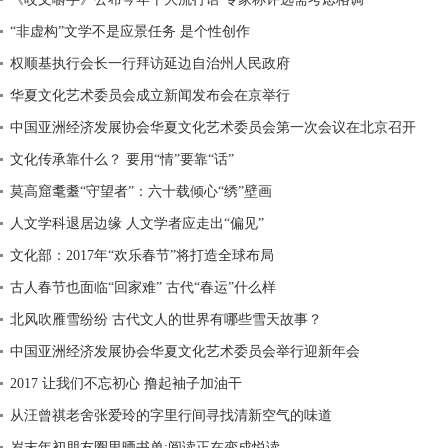
“非虚构”文学不是应景任务 是个性创作
权顺基执行会长一行拜访延边自治州人民政府
华夏文化艺术委员会成立新闻发布会在京举行
中国亚洲经济发展协会华夏文化艺术委员会第一次会议在北京召开
文化传承靠什么？ 要用“情”要靠“话”
莫高窟耄耋“守望者”：六十载倾心“绣”壁画
人文学科退居边缘 人文学者应走出“偏见”
文化部：2017年“欢乐春节”将打造全球布局
古人春节也面临“回家难” 古代“春运”什么样
北风吹雁雪纷纷 古代文人的世界有哪些雪天故事？
中国亚洲经济发展协会华夏文化艺术委员会举行迎新年会
2017 让我们不忘初心 撸起袖子加油干
从汪曾祺老舍张爱玲的字里行间寻找清新空气的味道
岁末年初朋友圈里晒书单:阅读正在变成悦读