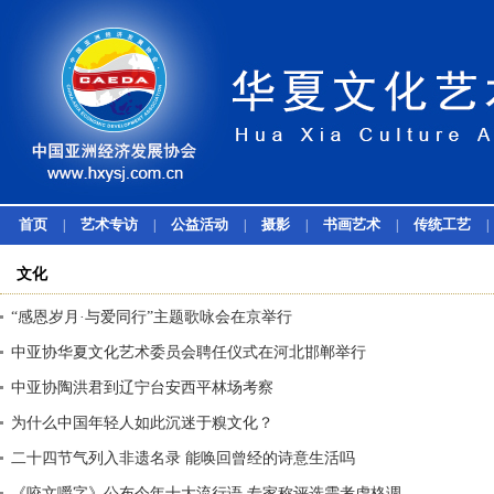
首页
艺术专访
公益活动
摄影
书画艺术
传统工艺
|
|
|
|
|
|
文化
“感恩岁月·与爱同行”主题歌咏会在京举行
中亚协华夏文化艺术委员会聘任仪式在河北邯郸举行
中亚协陶洪君到辽宁台安西平林场考察
为什么中国年轻人如此沉迷于糗文化？
二十四节气列入非遗名录 能唤回曾经的诗意生活吗
《咬文嚼字》公布今年十大流行语 专家称评选需考虑格调