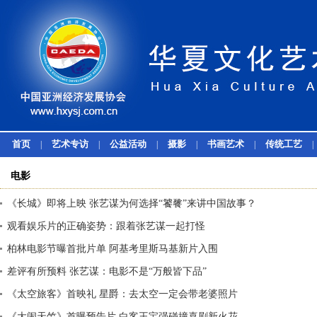
首页
艺术专访
公益活动
摄影
书画艺术
传统工艺
|
|
|
|
|
|
电影
《长城》即将上映 张艺谋为何选择“饕餮”来讲中国故事？
观看娱乐片的正确姿势：跟着张艺谋一起打怪
柏林电影节曝首批片单 阿基考里斯马基新片入围
差评有所预料 张艺谋：电影不是“万般皆下品”
《太空旅客》首映礼 星爵：去太空一定会带老婆照片
《大闹天竺》首曝预告片 白客王宝强碰撞喜剧新火花