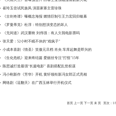
崔玲玉尝试民族风 演苗家寨主雷珍珠
《古剑奇谭》曝概念海报 燃情巨制引王力宏回归银幕
《罗曼蒂克》杜淳：特别想演变态的坏人
《无间道》武汉重映 刘伟强：有人欠我电影票吗
张天爱：52小时不眠不休的“戏疯子”
小成本喜剧《情圣》笑傲元旦档 肖央:车库起舞是即兴的
《生化危机》迎来终结篇 爱丽丝专注“打怪”15年
陈思诚打造最强“长篇电影” 喜剧搭配乱世权谋
冯小刚新作《芳华》开机 黄轩领衔新冯女郎正式亮相
网络剧《逗翻天》在广西玉林举行开机仪式
首页 上一页 下一页 末 页 页次：1/