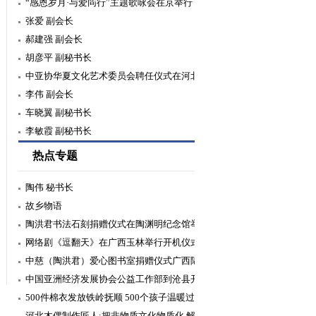
“感恩岁月·与爱同行”主题歌咏会在京举行
张爱 副会长
郝建强 副会长
胡彦平 副秘书长
中亚协华夏文化艺术委员会聘任仪式在河北
邯郸举行
李伟 副会长
车晓翼 副秘书长
李敏霞 副秘书长
热点专题
陶伟 秘书长
故乡物语
陶洪君书法石刻捐赠仪式在陶渊明纪念馆举
行
网络剧《逗翻天》在广西玉林举行开机仪式
中慈（陶洪君）爱心图书室捐赠仪式广西陆
川举行
中国亚洲经济发展协会公益工作部到沧县开
展“2020暖冬”捐赠活动
500件棉衣发放铁岭抚顺 500个孩子温暖过
冬
河北木偶制作匠人:把非物质文化物质化 解