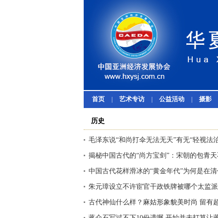
首页
艺术专访
公益活动
摄影
|
|
|
历史
毛泽东说“和尚打伞无法无天”有无“轻视法治
揭秘中国古代的“尚方宝剑”：宋朝的包青
中国古代花样滑冰的“黄金年代”为何是在清
朱元璋设立不许宦官干政铁牌被哪个太监派
古代神仙什么样？麻姑形象貌美时尚 留有
蒋介石写过不下10份遗嘱 开始并未打算让