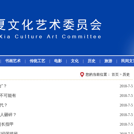
书画艺术
传统工艺
电影
文化
历史
旅游
民间文
|
|
|
|
|
|
|
您的当前位置：
首页
> 历史
”？
2018-7-5
天不可能有
2018-7-5
代？
2018-7-5
人砸碎？
2018-7-5
超长指甲
2018-7-5
蒋经国接班