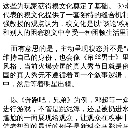
这些为玩家获得糗文化奠定了基础。 孙老
代表的糗文化提供了一套独特的缝合机
强教授的观点认为，糗文化是以“谈论‘糗事
和别人的困窘糗文中享受一种困顿生活里面
而有意思的是，主动呈现糗态并不是“
维持自己的身份，也会像《吊丝男士》
风格，当前火爆荧屏的真人秀节目就是
国的真人秀无不遵循着同一个叙事逻辑
中，然后等着明星出糗。
以《奔跑吧，兄弟》为例，邓超等一
进行游戏，不管是跳泥潭，还是被扔进
尴尬的一面展现给观众，让观众在糗事
笔者想到的最近的例子是新科金马影后