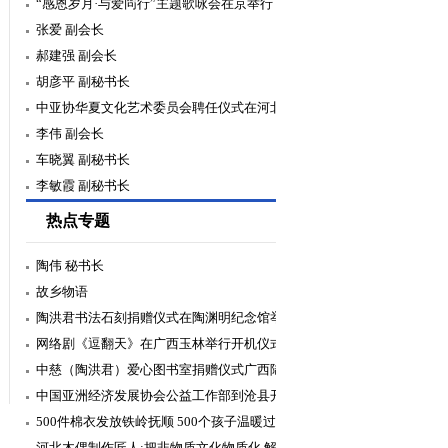
“感恩岁月·与爱同行”主题歌咏会在京举行
张爱 副会长
郝建强 副会长
胡彦平 副秘书长
中亚协华夏文化艺术委员会聘任仪式在河北
邯郸举行
李伟 副会长
车晓翼 副秘书长
李敏霞 副秘书长
热点专题
陶伟 秘书长
故乡物语
陶洪君书法石刻捐赠仪式在陶渊明纪念馆举
行
网络剧《逗翻天》在广西玉林举行开机仪式
中慈（陶洪君）爱心图书室捐赠仪式广西陆
川举行
中国亚洲经济发展协会公益工作部到沧县开
展“2020暖冬”捐赠活动
500件棉衣发放铁岭抚顺 500个孩子温暖过
冬
河北木偶制作匠人:把非物质文化物质化 解