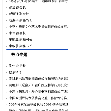
“感恩岁月·与爱同行”主题歌咏会在京举行
张爱 副会长
郝建强 副会长
胡彦平 副秘书长
中亚协华夏文化艺术委员会聘任仪式在河北
邯郸举行
李伟 副会长
车晓翼 副秘书长
李敏霞 副秘书长
热点专题
陶伟 秘书长
故乡物语
陶洪君书法石刻捐赠仪式在陶渊明纪念馆举
行
网络剧《逗翻天》在广西玉林举行开机仪式
中慈（陶洪君）爱心图书室捐赠仪式广西陆
川举行
中国亚洲经济发展协会公益工作部到沧县开
展“2020暖冬”捐赠活动
500件棉衣发放铁岭抚顺 500个孩子温暖过
冬
河北木偶制作匠人:把非物质文化物质化 解