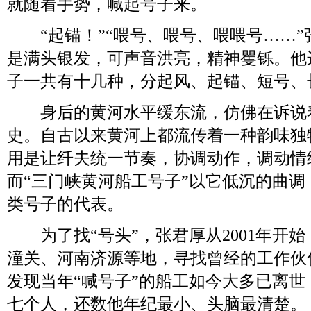
就随着手势，喊起号子来。
“起锚！”“喂号、喂号、喂喂号……”
是满头银发，可声音洪亮，精神矍铄。他
子一共有十几种，分起风、起锚、短号、
身后的黄河水平缓东流，仿佛在诉说
史。自古以来黄河上都流传着一种韵味独
用是让纤夫统一节奏，协调动作，调动情
而“三门峡黄河船工号子”以它低沉的曲
类号子的代表。
为了找“号头”，张君厚从2001年开
潼关、河南济源等地，寻找曾经的工作伙
发现当年“喊号子”的船工如今大多已离
七个人，还数他年纪最小、头脑最清楚。