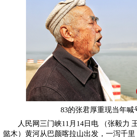
83的张君厚重现当年喊
人民网三门峡11月14日电 （张毅力 王
懿木）黄河从巴颜喀拉山出发，一泻千里