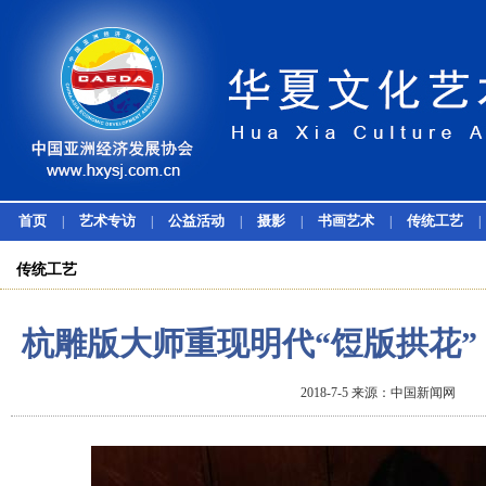
首页
艺术专访
公益活动
摄影
书画艺术
传统工艺
|
|
|
|
|
|
传统工艺
杭雕版大师重现明代“饾版拱花”
2018-7-5 来源：中国新闻网